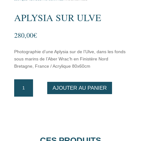
APLYSIA SUR ULVE
280,00
€
Photographie d’une Aplysia sur de l’Ulve, dans les fonds
sous marins de l’Aber Wrac’h en Finistère Nord
Bretagne, France / Acrylique 80x60cm
quantité
AJOUTER AU PANIER
de
Aplysia
sur
ulve
CES PRODUITS