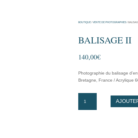
BOUTIQUE
/
VENTE DE PHOTOGRAPHIES
/ BALISAGE
BALISAGE II
140,00
€
Photographie du balisage d’en
Bretagne, France / Acrylique
quantité
AJOUTER
de
Balisage
II