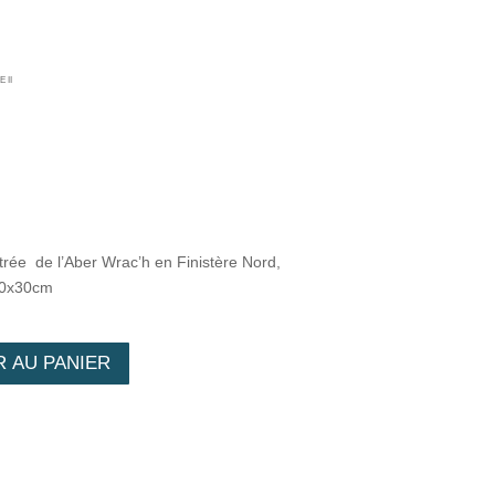
 II
trée de l’Aber Wrac’h en Finistère Nord,
 60x30cm
 AU PANIER