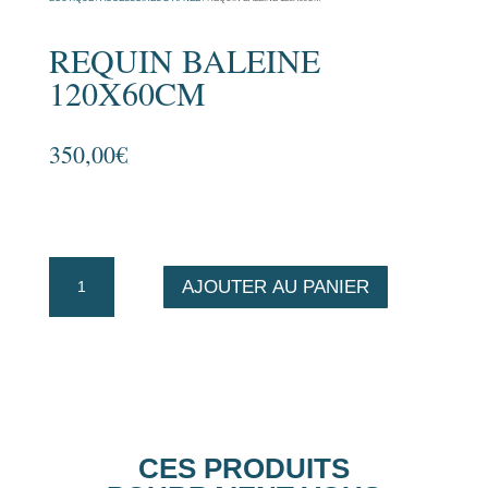
REQUIN BALEINE
120X60CM
350,00
€
quantité
AJOUTER AU PANIER
de
Requin
baleine
120x60cm
CES PRODUITS